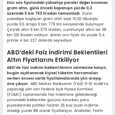
Dün ons fiyatındaki yükselişe paralel değer kazanan
gram altın, günü önceki kapanışın yüzde 0,2
üzerinde 5 bin 753 liradan tamamladı.
Güne
yükselişle başlayan gram altın saat 10.20 itibarıyla
yüzde 0,5 artışla 5 bin 779 lira seviyesinde bulunuyor.
Çeyrek altın 9 bin 570 liradan, cumhuriyet altını ise 38
bin 120 liradan satılıyor. Altının ons fiyatı da yüzde 0,4
primle 4 bin 227 dolarda seyrediyor.
ABD’deki Faiz İndirimi Beklentileri
Altın Fiyatlarını Etkiliyor
ABD’de faiz indirim beklentilerinin sürmesine karşın,
bugün açıklanacak kişisel tüketim harcamaları
verileri öncesi varlık fiyatlamalarında yön arayışı
öne çıkıyor.
ABD Merkez Bankasının (Fed) 9-10 Aralık’ta
yapacağı yılın son Federal Açık Piyasa Komitesi
(FOMC) toplantısında faiz indirimine gidebileceği
yönündeki beklentiler gücünü korurken, para
piyasalarında politika faizinin 25 baz puan indirme
olasılığı yüzde 88 olarak fiyatlanıyor. Analistler, Fed’in