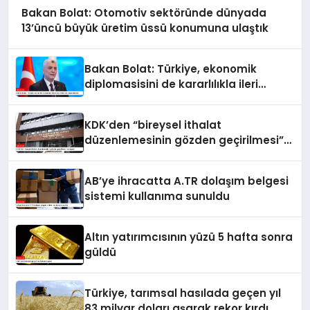
Bakan Bolat: Otomotiv sektöründe dünyada
13’üncü büyük üretim üssü konumuna ulaştık
Bakan Bolat: Türkiye, ekonomik
diplomasisini de kararlılıkla ileri
taşımaktadır
KDK’den “bireysel ithalat
düzenlemesinin gözden geçirilmesi”
tavsiyesi
AB’ye ihracatta A.TR dolaşım belgesi
sistemi kullanıma sunuldu
Altın yatırımcısının yüzü 5 hafta sonra
güldü
Türkiye, tarımsal hasılada geçen yıl
83 milyar doları aşarak rekor kırdı