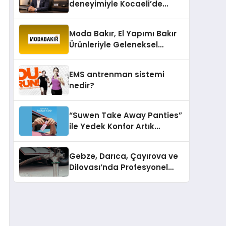
deneyimiyle Kocaeli’de
büyümesini sürdürüyor
Moda Bakır, El Yapımı Bakır
Ürünleriyle Geleneksel
Zanaatkârlığı Modern
Yaşam Alanlarına Taşıyor
EMS antrenman sistemi
nedir?
“Suwen Take Away Panties”
ile Yedek Konfor Artık
Çantanızda!
Gebze, Darıca, Çayırova ve
Dilovası’nda Profesyonel
Vidanjör Hizmetleri