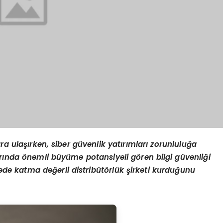
ara ulaşırken, siber güvenlik yatırımları zorunluluğ
a
arında
ö
nemli büyüme potansiyeli g
ö
ren bilgi güvenliği
ülkede katma değ
erli distrib
üt
ö
rlük şirketi kurduğunu