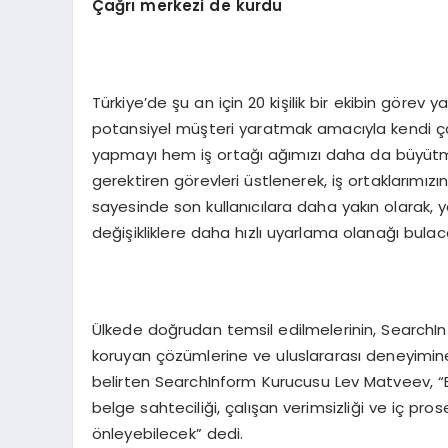
Çağrı merkezi de kurdu
Türkiye’de şu an için 20 kişilik bir ekibin görev 
potansiyel müşteri yaratmak amacıyla kendi ç
yapmayı hem iş ortağı ağımızı daha da büyütmey
gerektiren görevleri üstlenerek, iş ortaklarımızı
sayesinde son kullanıcılara daha yakın olarak, ya
değişikliklere daha hızlı uyarlama olanağı bulacağ
Ülkede doğrudan temsil edilmelerinin, SearchIn
koruyan çözümlerine ve uluslararası deneyimine 
belirten SearchInform Kurucusu Lev Matveev, “Böyle
belge sahteciliği, çalışan verimsizliği ve iç prosed
önleyebilecek” dedi.