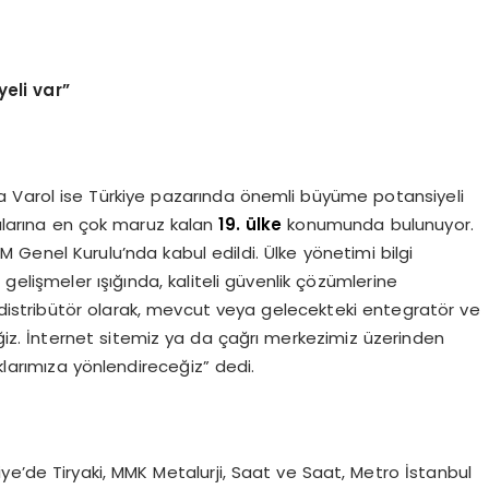
eli var”
a Varol ise Türkiye pazarında önemli büyüme potansiyeli
ıntılarına en çok maruz kalan
19. ülke
konumunda bulunuyor.
 Genel Kurulu’nda kabul edildi. Ülke yönetimi bilgi
gelişmeler ışığında, kaliteli güvenlik çözümlerine
i distribütör olarak, mevcut veya gelecekteki entegratör ve
ğiz. İnternet sitemiz ya da çağrı merkezimiz üzerinden
aklarımıza yönlendireceğiz” dedi.
kiye’de Tiryaki, MMK Metalurji, Saat ve Saat, Metro İstanbul