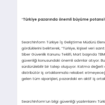
“
Türkiye pazarında
ö
nemli büyüme potansiy
SearchInform Türkiye İş Geliştirme Müdürü Elen
gördüklerini belirterek, “Türkiye, kişisel veri sız
Siber Güvenlik Kanunu Teklifi, Mart başında TBMM
güvenliği konusundaki önemli adımlar atıyor. Bu 
sürdürülebilir bir talep oluşuyor. Katma değerl
distribütör iş ortaklarımızla rekabet etmeyece
gelen tüm siparişleri, pazardaki en aktif iş ort
SearchInform’un bilgi güvenliği yazılımlarını Tür