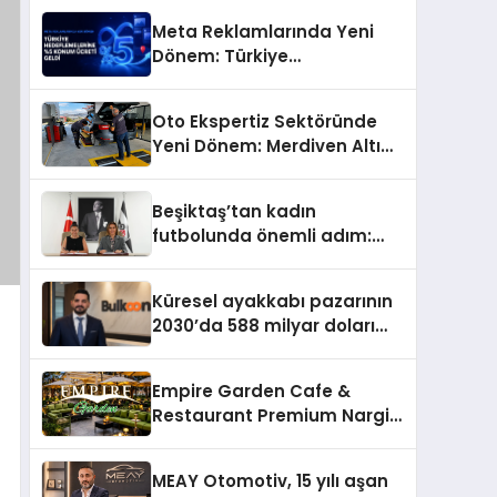
Meta Reklamlarında Yeni
Dönem: Türkiye
Hedeflemelerine Yüzde 5
Konum Ücreti Geldi
Oto Ekspertiz Sektöründe
Yeni Dönem: Merdiven Altı
İşletmeler Tarih Oluyor
Beşiktaş’tan kadın
futbolunda önemli adım:
Sahadaki liderler Didem
Karagenç ve Başak
Küresel ayakkabı pazarının
Gündoğdu kulüp hafızasını
2030’da 588 milyar doları
geleceğe taşıyacak
aşması bekleniyor
Empire Garden Cafe &
Restaurant Premium Nargile
Sunumuyla Fark Yaratıyor
MEAY Otomotiv, 15 yılı aşan