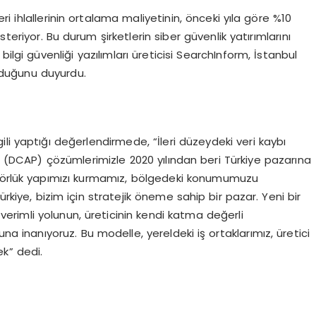
i ihlallerinin ortalama maliyetinin, önceki yıla göre %10
teriyor. Bu durum şirketlerin siber güvenlik yatırımlarını
 bilgi güvenliği yazılımları üreticisi SearchInform, İstanbul
urduğunu duyurdu.
li yaptığı değerlendirmede, “İleri düzeydeki veri kaybı
(DCAP) çözümlerimizle 2020 yılından beri Türkiye pazarına
ütörlük yapımızı kurmamız, bölgedeki konumumuzu
ürkiye, bizim için stratejik öneme sahip bir pazar. Yeni bir
 verimli yolunun, üreticinin kendi katma değerli
a inanıyoruz. Bu modelle, yereldeki iş ortaklarımız, üretici
k” dedi.