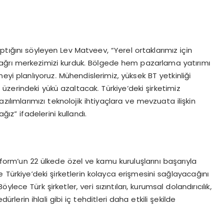
yaptığını söyleyen Lev Matveev, “Yerel ortaklarımız için
ağrı merkezimizi kurduk. Bölgede hem pazarlama yatırımı
i planlıyoruz. Mühendislerimiz, yüksek BT yetkinliği
n üzerindeki yükü azaltacak. Türkiye’deki şirketimiz
zılımlarımızı teknolojik ihtiyaçlara ve mevzuata ilişkin
ız” ifadelerini kullandı.
form’un 22 ülkede özel ve kamu kuruluşlarını başarıyla
Türkiye’deki şirketlerin kolayca erişmesini sağlayacağını
ce Türk şirketler, veri sızıntıları, kurumsal dolandırıcılık,
ürlerin ihlali gibi iç tehditleri daha etkili şekilde